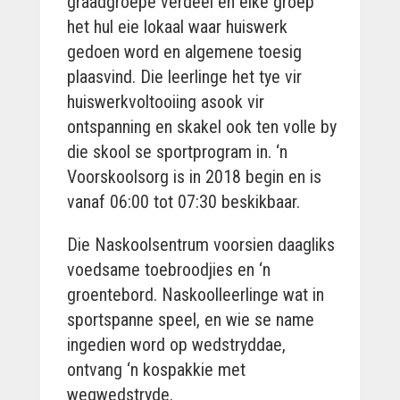
graadgroepe verdeel en elke groep
het hul eie lokaal waar huiswerk
gedoen word en algemene toesig
plaasvind. Die leerlinge het tye vir
huiswerkvoltooiing asook vir
ontspanning en skakel ook ten volle by
die skool se sportprogram in. ‘n
Voorskoolsorg is in 2018 begin en is
vanaf 06:00 tot 07:30 beskikbaar.
Die Naskoolsentrum voorsien daagliks
voedsame toebroodjies en ‘n
groentebord. Naskoolleerlinge wat in
sportspanne speel, en wie se name
ingedien word op wedstryddae,
ontvang ‘n kospakkie met
wegwedstryde.